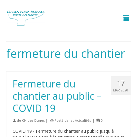
fermeture du chantier
Fermeture du
17
MAR 2020
chantier au public –
COVID 19
de
CN des Dunes
|
Posté dans :
Actualités
|
0
COVID 19 - Fermeture du chantier au public jusqu'à